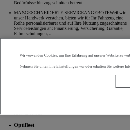
Bedürfnisse hin zugeschnitten betreut.
MAẞGESCHNEIDERTE SERVICEANGEBOTEWeil wir
unser Handwerk verstehen, bieten wir für Ihr Fahrzeug eine
Reihe personalisierbarer und auf Ihre Nutzung zugeschnittene
Serviceleistungen an: Finanzierung, Versicherung, Garantie,
Fahrerschulungen, ...
Zusatzleistungen
Wir verwenden Cookies, um Ihre Erfahrung auf unserer Website zu verbe
Mehr Infos zu zusätzlichen Services
Nehmen Sie unten Ihre Einstellungen vor oder
erhalten Sie weitere I
Versicherung & Finanzierung
Garantierte maßgeschneiderte Finanzierungs- und
Versicherungsleistungen
Zubehör
Das gesamte Zubehörsortiment der neuen Lkw-Modelle von
Renault Trucks
Optifleet