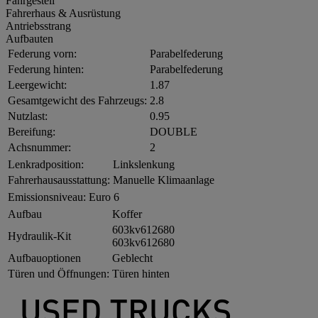
Fahrgestell
Fahrerhaus & Ausrüstung
Antriebsstrang
Aufbauten
Federung vorn:
Parabelfederung
Federung hinten:
Parabelfederung
Leergewicht:
1.87
Gesamtgewicht des Fahrzeugs:
2.8
Nutzlast:
0.95
Bereifung:
DOUBLE
Achsnummer:
2
Lenkradposition:
Linkslenkung
Fahrerhausausstattung:
Manuelle Klimaanlage
Emissionsniveau:
Euro 6
Aufbau
Koffer
603kv612680
Hydraulik-Kit
603kv612680
Aufbauoptionen
Geblecht
Türen und Öffnungen:
Türen hinten