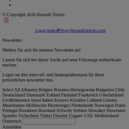
© Copyright 2026 Renault Trucks
Footer links
Legal notice
Privacy
renault-trucks.com
Newsletter
Melden Sie sich für unseren Newsletter an!
Lassen Sie sich bei dieser Suche auf neue Fahrzeuge aufmerksam
machen
Legen sie ihre intervall- und landespräferenzen für ihren
persönlichen newsletter fest.
Select All
Albanien
Belgien
Bosnien-Herzegowina
Bulgarien
Chile
Deutschland
Dänemark
Estland
Finnland
Frankreich
Griechenland
Großbritannien
Israel
Italien
Kosovo
Kroatien
Lettland
Litauen
Mazedonien
Moldawien
Montenegro
Niederlande
Norwegen
Polen
Portugal
Rumänien
Russland
Schweiz
Serbien
Slowakei
Slowenien
Spanien
Tschechien
Türkei
Ukraine
Ungarn
VAE
Weißrussland
Österreich
Anmelden