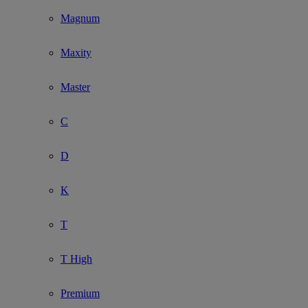
Show submenu for Modell
Magnum
Maxity
Master
C
D
K
T
T High
Premium