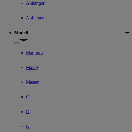
Anhänger
Auflieger
Modell
Show submenu for Modell
Magnum
Maxity
Master
C
D
K