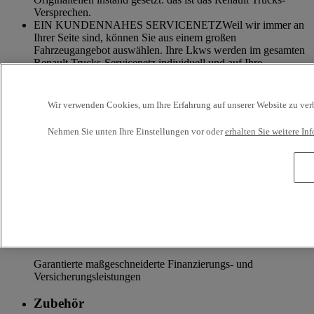
Versprechen.
EIN KUNDENNAHES SERVICENETZWeil wir immer an
Ihrer Seite sind, können Sie aus einem großen
Fahrzeugangebot auswählen. Ihre Lkws werden im gesamten
Renault Trucks-Servicenetz individuell und auf Ihre
Bedürfnisse hin zugeschnitten betreut.
MAẞGESCHNEIDERTE SERVICEANGEBOTEWeil wir
Wir verwenden Cookies, um Ihre Erfahrung auf unserer Website zu verbe
unser Handwerk verstehen, bieten wir für Ihr Fahrzeug eine
Reihe personalisierbarer und auf Ihre Nutzung zugeschnittene
Nehmen Sie unten Ihre Einstellungen vor oder
erhalten Sie weitere I
Serviceleistungen an: Finanzierung, Versicherung, Garantie,
Fahrerschulungen, ...
Zusatzleistungen
Mehr Infos zu zusätzlichen Services
Versicherung & Finanzierung
Garantierte maßgeschneiderte Finanzierungs- und
Versicherungsleistungen
Zubehör