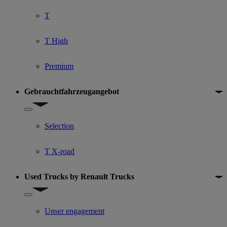
T
T High
Premium
Gebrauchtfahrzeugangebot
Show submenu for Gebrauchtfahrzeugangebot
Selection
T X-road
Used Trucks by Renault Trucks
Show submenu for Used Trucks by Renault Trucks
Unser engagement