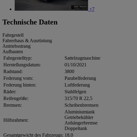
+7
Technische Daten
Fahrgestell
Fahrerhaus & Ausrüstung
Antriebsstrang
Aufbauten
Fahrgestelltyp:
Sattelzugmaschine
Herstellungsdatum:
01/10/2021
Radstand:
3800
Federung vorn:
Parabelfederung
Federung hinten:
Luftfederung
Räder:
Stahlfelgen
Reifengröße:
315/70 R 22,5
Bremsen:
Scheibenbremsen
Aluminiumtank
Getriebekühler
Hilfsrahmen:
Anhängerbremse
Doppeltank
Gesamtgewicht des Fahrzeugs:
18.0