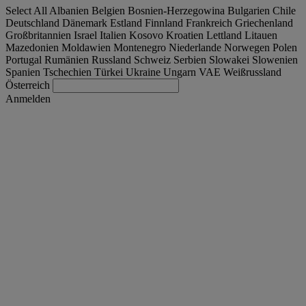
Select All
Albanien
Belgien
Bosnien-Herzegowina
Bulgarien
Chile
Deutschland
Dänemark
Estland
Finnland
Frankreich
Griechenland
Großbritannien
Israel
Italien
Kosovo
Kroatien
Lettland
Litauen
Mazedonien
Moldawien
Montenegro
Niederlande
Norwegen
Polen
Portugal
Rumänien
Russland
Schweiz
Serbien
Slowakei
Slowenien
Spanien
Tschechien
Türkei
Ukraine
Ungarn
VAE
Weißrussland
Österreich
Anmelden
Schweiz
Deutsch
Finden Sie Ihren LKW
Togg
Angebote
Togg
Used Trucks by Renault Trucks
Togg
Unsere Webseiten
Kontaktieren Sie uns