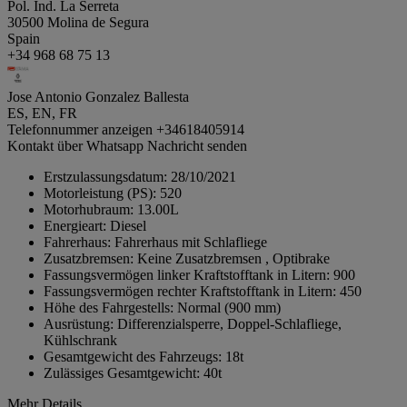
Pol. Ind. La Serreta
30500 Molina de Segura
Spain
+34 968 68 75 13
Jose Antonio Gonzalez Ballesta
ES, EN, FR
Telefonnummer anzeigen
+34618405914
Kontakt über Whatsapp
Nachricht senden
Erstzulassungsdatum:
28/10/2021
Motorleistung (PS):
520
Motorhubraum:
13.00L
Energieart:
Diesel
Fahrerhaus:
Fahrerhaus mit Schlafliege
Zusatzbremsen:
Keine Zusatzbremsen , Optibrake
Fassungsvermögen linker Kraftstofftank in Litern:
900
Fassungsvermögen rechter Kraftstofftank in Litern:
450
Höhe des Fahrgestells:
Normal (900 mm)
Ausrüstung:
Differenzialsperre, Doppel-Schlafliege,
Kühlschrank
Gesamtgewicht des Fahrzeugs:
18t
Zulässiges Gesamtgewicht:
40t
Mehr Details