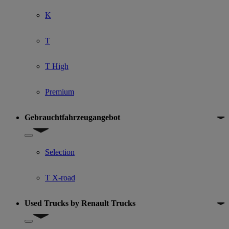
K
T
T High
Premium
Gebrauchtfahrzeugangebot
Show submenu for Gebrauchtfahrzeugangebot
Selection
T X-road
Used Trucks by Renault Trucks
Show submenu for Used Trucks by Renault Trucks