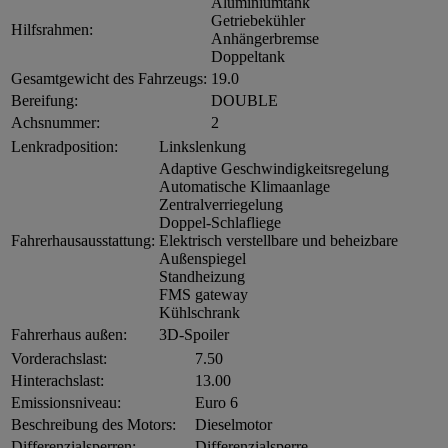
Aluminiumtank
Getriebekühler
Hilfsrahmen:
Anhängerbremse
Doppeltank
Gesamtgewicht des Fahrzeugs:
19.0
Bereifung:
DOUBLE
Achsnummer:
2
Lenkradposition:
Linkslenkung
Adaptive Geschwindigkeitsregelung
Automatische Klimaanlage
Zentralverriegelung
Doppel-Schlafliege
Fahrerhausausstattung:
Elektrisch verstellbare und beheizbare
Außenspiegel
Standheizung
FMS gateway
Kühlschrank
Fahrerhaus außen:
3D-Spoiler
Vorderachslast:
7.50
Hinterachslast:
13.00
Emissionsniveau:
Euro 6
Beschreibung des Motors:
Dieselmotor
Differenzialsperren:
Differenzialsperre