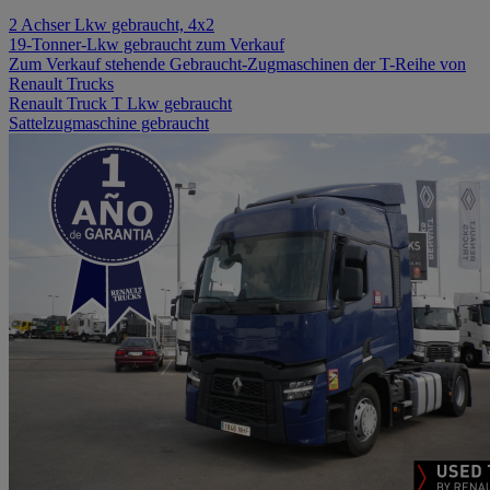
2 Achser Lkw gebraucht, 4x2
19-Tonner-Lkw gebraucht zum Verkauf
Zum Verkauf stehende Gebraucht-Zugmaschinen der T-Reihe von
Renault Trucks
Renault Truck T Lkw gebraucht
Sattelzugmaschine gebraucht