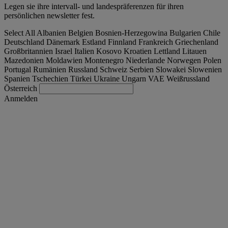
Legen sie ihre intervall- und landespräferenzen für ihren
persönlichen newsletter fest.
Select All
Albanien
Belgien
Bosnien-Herzegowina
Bulgarien
Chile
Deutschland
Dänemark
Estland
Finnland
Frankreich
Griechenland
Großbritannien
Israel
Italien
Kosovo
Kroatien
Lettland
Litauen
Mazedonien
Moldawien
Montenegro
Niederlande
Norwegen
Polen
Portugal
Rumänien
Russland
Schweiz
Serbien
Slowakei
Slowenien
Spanien
Tschechien
Türkei
Ukraine
Ungarn
VAE
Weißrussland
Österreich
Anmelden
Schweiz
Deutsch
Finden Sie Ihren LKW
Togg
Angebote
Togg
Used Trucks by Renault Trucks
Togg
Unsere Webseiten
Kontaktieren Sie uns