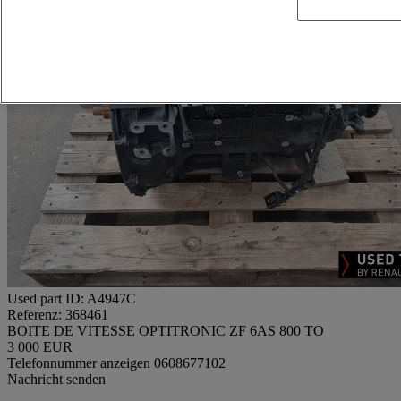
Used part ID: A4947C
Referenz: 368461
BOITE DE VITESSE OPTITRONIC ZF 6AS 800 TO
3 000 EUR
Telefonnummer anzeigen
0608677102
Nachricht senden