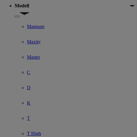
Modell
Show submenu for Modell
Magnum
Maxity
Master
C
D
K
T
T High