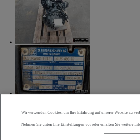
Additional Information
Wir verwenden Cookies, um Ihre Erfahrung auf unserer Website zu verbe
Boite de vitesse d’occasion ZF ASTRONIC LITE 6AS 800 TO –
Nehmen Sie unten Ihre Einstellungen vor oder
erhalten Sie weitere I
ROBOTISEE gamme RENAULT D 12 OPTITRONIC –
Fabrication 2014 – Bon état de fonctionnement (A4947C)