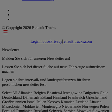
© Copyright 2026 Renault Trucks
Footer links
Legal notice
Privacy
renault-trucks.com
Newsletter
Melden Sie sich für unseren Newsletter an!
Lassen Sie sich bei dieser Suche auf neue Fahrzeuge aufmerksam
machen
Legen sie ihre intervall- und landespräferenzen für ihren
persönlichen newsletter fest.
Select All
Albanien
Belgien
Bosnien-Herzegowina
Bulgarien
Chile
Deutschland
Dänemark
Estland
Finnland
Frankreich
Griechenland
Großbritannien
Israel
Italien
Kosovo
Kroatien
Lettland
Litauen
Mazedonien
Moldawien
Montenegro
Niederlande
Norwegen
Polen
Portugal
Rumänien
Russland
Schweiz
Serbien
Slowakei
Slowenien