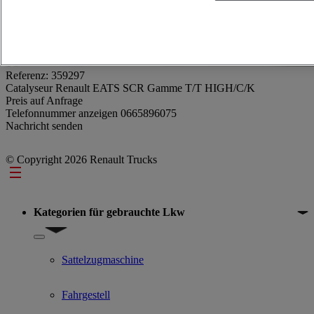
Referenz: 359297
Catalyseur Renault EATS SCR Gamme T/T HIGH/C/K
Preis auf Anfrage
Telefonnummer anzeigen
0665896075
Nachricht senden
© Copyright 2026 Renault Trucks
Footer
Kategorien für gebrauchte Lkw
Show submenu for Kategorien für gebrauchte Lkw
Sattelzugmaschine
Fahrgestell