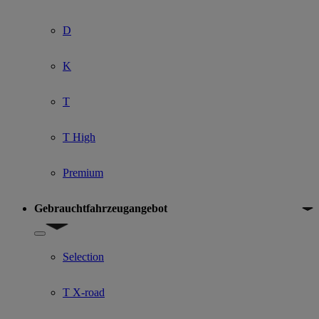
D
K
T
T High
Premium
Gebrauchtfahrzeugangebot
Show submenu for Gebrauchtfahrzeugangebot
Selection
T X-road