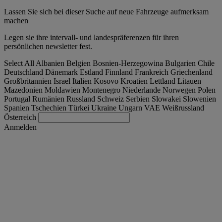
Lassen Sie sich bei dieser Suche auf neue Fahrzeuge aufmerksam
machen
Legen sie ihre intervall- und landespräferenzen für ihren
persönlichen newsletter fest.
Select All
Albanien
Belgien
Bosnien-Herzegowina
Bulgarien
Chile
Deutschland
Dänemark
Estland
Finnland
Frankreich
Griechenland
Großbritannien
Israel
Italien
Kosovo
Kroatien
Lettland
Litauen
Mazedonien
Moldawien
Montenegro
Niederlande
Norwegen
Polen
Portugal
Rumänien
Russland
Schweiz
Serbien
Slowakei
Slowenien
Spanien
Tschechien
Türkei
Ukraine
Ungarn
VAE
Weißrussland
Österreich
Anmelden
Schweiz
Deutsch
Finden Sie Ihren LKW
Togg
Angebote
Togg
Used Trucks by Renault Trucks
Togg
Unsere Webseiten
Kontaktieren Sie uns