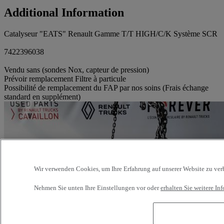
Additional Information
Catalyseur "EATS" Renault Gamme T/T HIGH/C/K Système SCR
7422396038
Vendu sans (sondes Nox, capteur de pression)
Prévoir remplacement Filtre à particule
Possibilité de remplacement du FAP par nos soins (Frais échange
standard en supplément)
Wir verwenden Cookies, um Ihre Erfahrung auf unserer Website zu verbe
Nehmen Sie unten Ihre Einstellungen vor oder
erhalten Sie weitere I