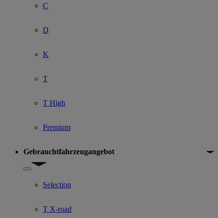
C
D
K
T
T High
Premium
Gebrauchtfahrzeugangebot
Show submenu for Gebrauchtfahrzeugangebot
Selection
T X-road