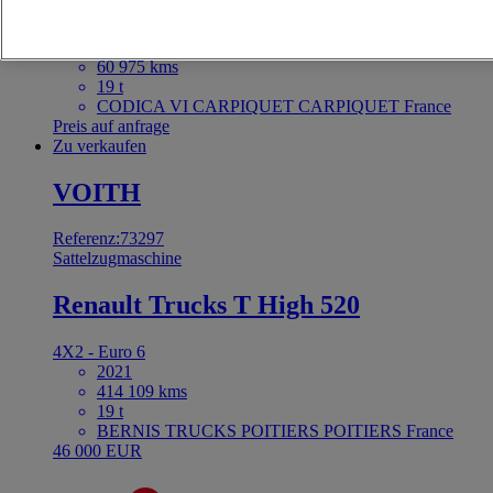
4X2 - Euro 6
2024
60 975 kms
19 t
CODICA VI CARPIQUET CARPIQUET France
Preis auf anfrage
Zu verkaufen
VOITH
Referenz:73297
Sattelzugmaschine
Renault Trucks T High 520
4X2 - Euro 6
2021
414 109 kms
19 t
BERNIS TRUCKS POITIERS POITIERS France
46 000 EUR