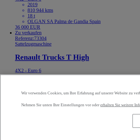
2019
810 944 kms
18 t
OLGAN SA Palma de Gandia Spain
36 000 EUR
Zu verkaufen
Referenz:73304
Sattelzugmaschine
Renault Trucks T High
4X2 - Euro 6
2023
312 000 kms
18 t
COQUIDE ET CIE - Arras MONCHY LE PREUX
Wir verwenden Cookies, um Ihre Erfahrung auf unserer Website zu verbe
France
Preis auf anfrage
Nehmen Sie unten Ihre Einstellungen vor oder
erhalten Sie weitere I
Zu verkaufen
Referenz:73302
Sattelzugmaschine
Renault Trucks T High