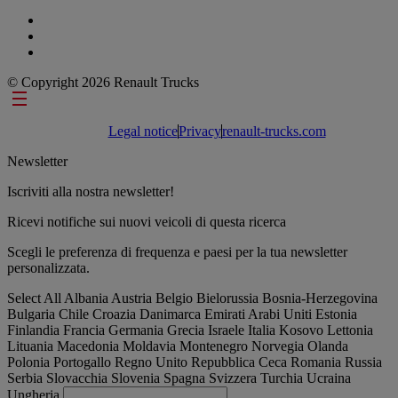
© Copyright 2026 Renault Trucks
Footer links
Legal notice
Privacy
renault-trucks.com
Newsletter
Iscriviti alla nostra newsletter!
Ricevi notifiche sui nuovi veicoli di questa ricerca
Scegli le preferenza di frequenza e paesi per la tua newsletter
personalizzata.
Select All
Albania
Austria
Belgio
Bielorussia
Bosnia-Herzegovina
Bulgaria
Chile
Croazia
Danimarca
Emirati Arabi Uniti
Estonia
Finlandia
Francia
Germania
Grecia
Israele
Italia
Kosovo
Lettonia
Lituania
Macedonia
Moldavia
Montenegro
Norvegia
Olanda
Polonia
Portogallo
Regno Unito
Repubblica Ceca
Romania
Russia
Serbia
Slovacchia
Slovenia
Spagna
Svizzera
Turchia
Ucraina
Ungheria