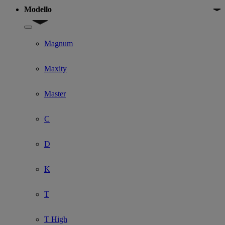
Modello
Show submenu for Modello
Magnum
Maxity
Master
C
D
K
T
T High