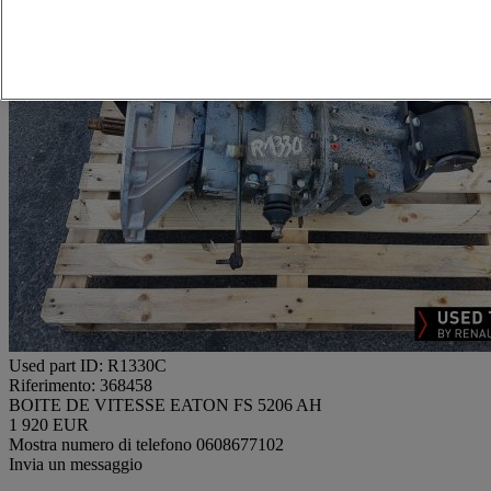
Used part ID: R1330C
Riferimento: 368458
BOITE DE VITESSE EATON FS 5206 AH
1 920 EUR
Mostra numero di telefono
0608677102
Invia un messaggio