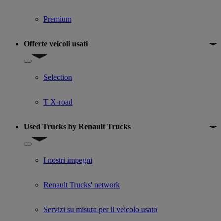
Premium
Offerte veicoli usati
Show submenu for Offerte veicoli usati
Selection
T X-road
Used Trucks by Renault Trucks
Show submenu for Used Trucks by Renault Trucks
I nostri impegni
Renault Trucks' network
Servizi su misura per il veicolo usato