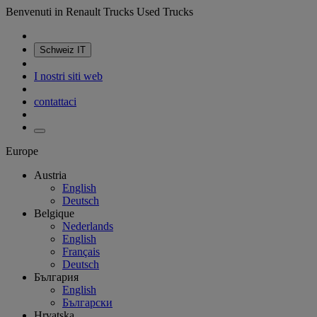
Benvenuti in Renault Trucks Used Trucks
Schweiz
IT
I nostri siti web
contattaci
Europe
Austria
English
Deutsch
Belgique
Nederlands
English
Français
Deutsch
България
English
Български
Hrvatska