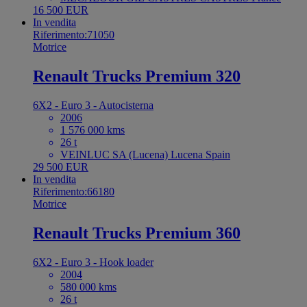
16 500 EUR
In vendita
Riferimento:71050
Motrice
Renault Trucks Premium 320
6X2 - Euro 3 - Autocisterna
2006
1 576 000 kms
26 t
VEINLUC SA (Lucena) Lucena Spain
29 500 EUR
In vendita
Riferimento:66180
Motrice
Renault Trucks Premium 360
6X2 - Euro 3 - Hook loader
2004
580 000 kms
26 t