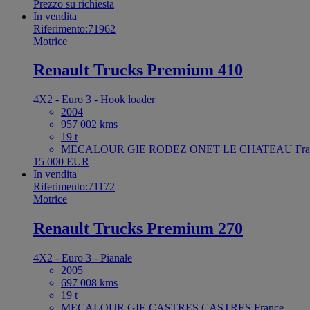
Prezzo su richiesta
In vendita
Riferimento:71962
Motrice
Renault Trucks Premium 410
4X2 - Euro 3 - Hook loader
2004
957 002 kms
19 t
MECALOUR GIE RODEZ ONET LE CHATEAU Fra
15 000 EUR
In vendita
Riferimento:71172
Motrice
Renault Trucks Premium 270
4X2 - Euro 3 - Pianale
2005
697 008 kms
19 t
MECALOUR GIE CASTRES CASTRES France