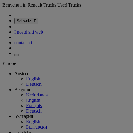
Benvenuti in Renault Trucks Used Trucks
Schweiz
IT
I nostri siti web
contattaci
Europe
Austria
English
Deutsch
Belgique
Nederlands
English
Français
Deutsch
България
English
Български
Hrvatska