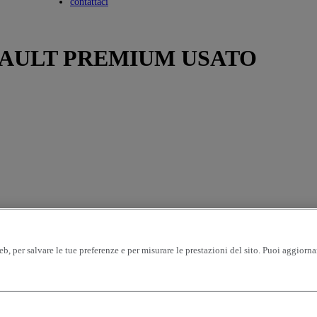
Toggle submenu
contattaci
NAULT PREMIUM USATO
eb, per salvare le tue preferenze e per misurare le prestazioni del sito. Puoi aggiorn
eicoli per pagina
OK
ima immatricolazione - crescente
chilometraggio - decrescente
chilomet