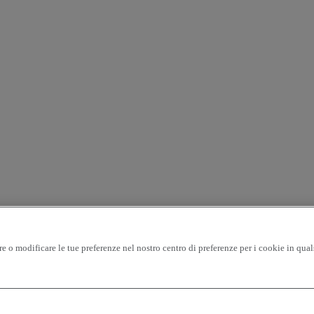
are o modificare le tue preferenze nel nostro centro di preferenze per i cookie in qua
raggio - crescente
prezzo - decrescente
prezzo - crescente
Veicoli più