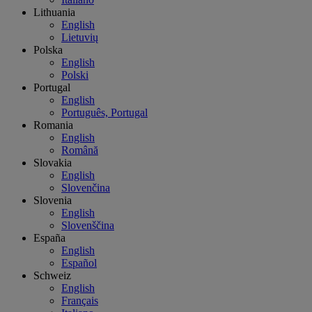
Lithuania
English
Lietuvių
Polska
English
Polski
Portugal
English
Português, Portugal
Romania
English
Română
Slovakia
English
Slovenčina
Slovenia
English
Slovenščina
España
English
Español
Schweiz
English
Français