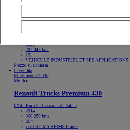
In vendita
Riferimento:73270
Motrice
Renault Trucks Premium 380
4X2 - Euro 5 - Cassone ribaltabile
2012
297 043 kms
19 t
VEHICULE INDUSTRIEL ET SES APPLICATIONS 
Prezzo su richiesta
In vendita
Riferimento:72936
Motrice
Renault Trucks Premium 430
6X4 - Euro 5 - Cassone ribaltabile
2014
308 250 kms
26 t
GVI REIMS REIMS France