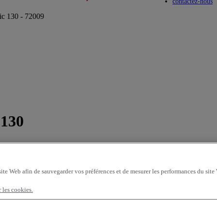
Toggle submenu
Toggle submenu
contactez-nous
fic 130 - 72009
 130
site Web afin de sauvegarder vos préférences et de mesurer les performances du site
r les cookies.