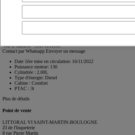
St Martin
62222 SAINT-MARTIN-BOULOGNE
France
03 21 10 05 60
Léopold Coquidé
FR, EN, ES
Voir le numéro
+33671131180
Contact par Whatsapp
Envoyer un message
Date 1ère mise en circulation:
16/11/2022
Puissance moteur:
130
Cylindrée :
2.00L
Type d'énergie:
Diesel
Cabine :
Comfort
PTAC :
3t
Plus de détails
Point de vente
LITTORAL VI SAINT-MARTIN-BOULOGNE
ZI de l'Inqueterie
8 rue Pierre Martin