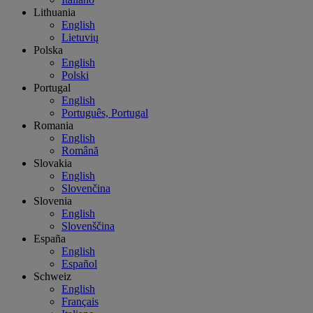
Lithuania
English
Lietuvių
Polska
English
Polski
Portugal
English
Português, Portugal
Romania
English
Română
Slovakia
English
Slovenčina
Slovenia
English
Slovenščina
España
English
Español
Schweiz
English
Français