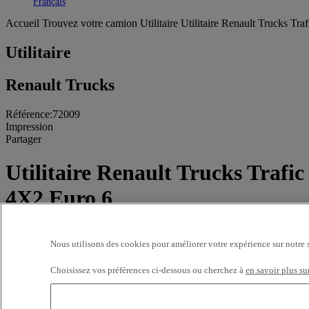
Toggle submenu
Français
Accueil
Trouvez votre camion
Utilitaire
Utilitaire Renault Trucks Tra
Utilitaire
Renault Trucks
Référence:72009
Impression
Partager
Utilitaire Renault Trucks Trafic
4X2 Euro 6
23 000 kms - 2022 - L2H1
Nous utilisons des cookies pour améliorer votre expérience sur notre 
Prix sur demande
Choisissez vos préférences ci-dessous ou cherchez à
en savoir plus su
LITTORAL VI SAINT-MARTIN-BOULOGNE
ZI de l'Inqueterie
8 rue Pierre Martin