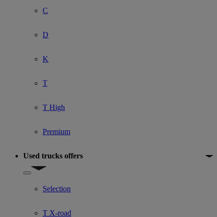
C
D
K
T
T High
Premium
Used trucks offers
Show submenu for Used trucks offers
Selection
T X-road