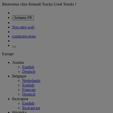
Bienvenue chez Renault Trucks Used Trucks !
Schweiz
FR
Nos sites web
contactez-nous
Europe
Austria
English
Deutsch
Belgique
Nederlands
English
Français
Deutsch
България
English
Български
Hrvatska