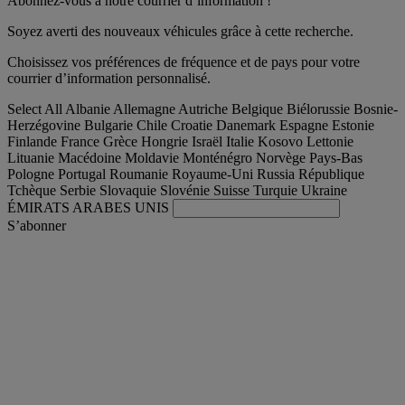
Abonnez-vous à notre courrier d’information !
Soyez averti des nouveaux véhicules grâce à cette recherche.
Choisissez vos préférences de fréquence et de pays pour votre
courrier d’information personnalisé.
Select All
Albanie
Allemagne
Autriche
Belgique
Biélorussie
Bosnie-
Herzégovine
Bulgarie
Chile
Croatie
Danemark
Espagne
Estonie
Finlande
France
Grèce
Hongrie
Israël
Italie
Kosovo
Lettonie
Lituanie
Macédoine
Moldavie
Monténégro
Norvège
Pays-Bas
Pologne
Portugal
Roumanie
Royaume-Uni
Russia
République
Tchèque
Serbie
Slovaquie
Slovénie
Suisse
Turquie
Ukraine
ÉMIRATS ARABES UNIS
S’abonner
Schweiz
Français
Trouver votre camion occasion
Togg
Nos offres d'occasion & reconditionnées
Togg
L'occasion par Renault Trucks
Togg
Nos sites web
contactez-nous