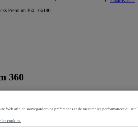
Toggle submenu
Toggle submenu
contactez-nous
ucks Premium 360 - 66180
um 360
site Web afin de sauvegarder vos préférences et de mesurer les performances du site
r les cookies.