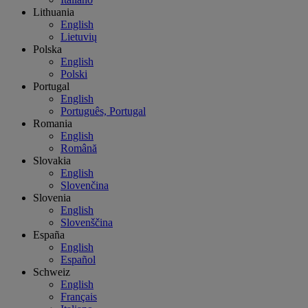
Lithuania
English
Lietuvių
Polska
English
Polski
Portugal
English
Português, Portugal
Romania
English
Română
Slovakia
English
Slovenčina
Slovenia
English
Slovenščina
España
English
Español
Schweiz
English
Français