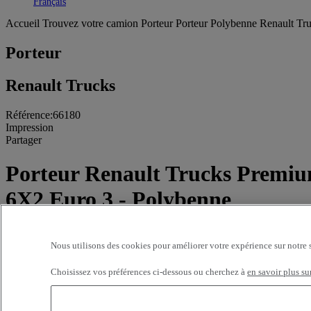
Toggle submenu
Français
Accueil
Trouvez votre camion
Porteur
Porteur Polybenne Renault Tr
Porteur
Renault Trucks
Référence:66180
Impression
Partager
Porteur Renault Trucks Premi
6X2 Euro 3 - Polybenne
580 000 kms - 2004
Nous utilisons des cookies pour améliorer votre expérience sur notre 
Prix sur demande
Choisissez vos préférences ci-dessous ou cherchez à
en savoir plus su
STE NOUVELLE PYRENEES DIESEL TARBES
Route de Lourdes
65312 ODOS