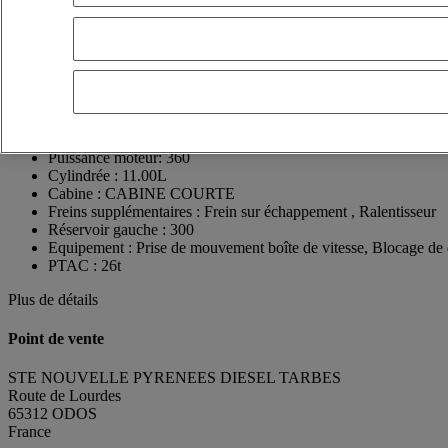
France
05 62 34 16 41
MAEL GOUTAUDIER
FR
Voir le numéro
0673882926
Contact par Whatsapp
Envoyer un message
Date 1ère mise en circulation:
11/06/2004
Puissance moteur:
360
Cylindrée :
11.00L
Cabine :
CABINE COURTE
Freins supplémentaires :
Frein sur échappement , Ralentisseur
Réservoir gauche :
300
Equipement :
Prise de mouvement boîte de vitesse, Blocage de d
PTAC :
26t
Plus de détails
Point de vente
STE NOUVELLE PYRENEES DIESEL TARBES
Route de Lourdes
65312 ODOS
France